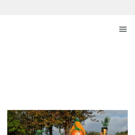
Gelruewe - Ritter
Münchweier e.V.
"ist das Wetter noch so trübe, immer hoch die gelbe Rübe"