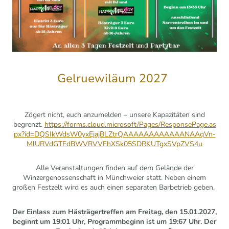
Gelruewiläum 2027
Zögert nicht, euch anzumelden – unsere Kapazitäten sind
begrenzt.
https://forms.cloud.microsoft/Pages/ResponsePage.as
px?id=DQSIkWdsW0yxEjajBLZtrQAAAAAAAAAAAANAAqVn-
MlURVdGTFdBWVRVVFhXSk05SDRKUTgxSVpZVS4u
Alle Veranstaltungen finden auf dem Gelände der
Winzergenossenschaft in Münchweier statt. Neben einem
großen Festzelt wird es auch einen separaten Barbetrieb geben.
Der Einlass zum Hästrägertreffen am Freitag, den 15.01.2027,
beginnt um 19:01 Uhr, Programmbeginn ist um 19:67 Uhr. Der