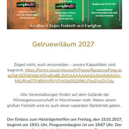
Gelruewiläum 2027
Zögert nicht, euch anzumelden – unsere Kapazitäten sind
begrenzt.
https://forms.cloud.microsoft/Pages/ResponsePage.as
px?id=DQSIkWdsW0yxEjajBLZtrQAAAAAAAAAAAANAAqVn-
MlURVdGTFdBWVRVVFhXSk05SDRKUTgxSVpZVS4u
Alle Veranstaltungen finden auf dem Gelände der
Winzergenossenschaft in Münchweier statt. Neben einem
großen Festzelt wird es auch einen separaten Barbetrieb geben.
Der Einlass zum Hästrägertreffen am Freitag, den 15.01.2027,
beginnt um 19:01 Uhr, Programmbeginn ist um 19:67 Uhr. Der