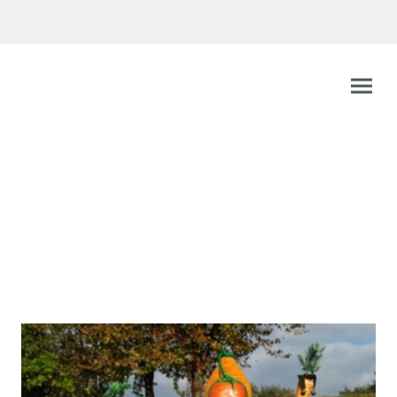
Gelruewe - Ritter
Münchweier e.V.
"ist das Wetter noch so trübe, immer hoch die gelbe Rübe"